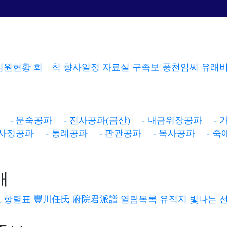
임원현황
회 칙
향사일정
자료실
구족보
풍천임씨 유래비
가문소개
인터넷족보
- 문숙공파
- 진사공파(금산)
- 내금위장공파
- 
시 조
화 보
사정공파
- 통례공파
- 판관공파
- 목사공파
- 죽
상계도
문 헌
항렬표
인터넷 족보
개
- 참봉공파
족 보
족보편찬소식
도
항렬표
豐川任氏 府院君派譜 열람목록
유적지
빛나는 
유적지
족보간행목록
빛나는 선조
족보용어해설