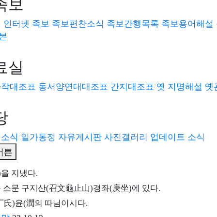
족보
현대인물
족보상식
헌
인터넷 족보
족보편찬소식
족보간행목록
족보용어해설
신청서작성요령
본
회장인사말
임원명단
향사일정
족보편찬안내문
신청서양식
료실
신청서작성견본
관작대조표
동서양연대대조표
간지대조표
옛 지명해설
옛
당
자전 참봉(箕子殿參奉) 희겸
(
熙
謙)
회소식
일가동정
자유게시판
사진갤러리
업데이트 소식
始祖
)
는
군수
(
郡守
)
윤
(
綸
)
의 아들이다
.
)
을 지냈다
.
 소문 구지산
(
召文龜止山
)
경좌
(
庚坐
)
에 있다
.
丁氏
)
윤
(
潤
의 따님이시다
.