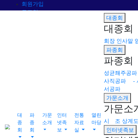
회원가입
로그인
대종회
오늘
0
어제
0
최대
0
전체
0
대종회
">
회장 인사말
방문자수
파종회
파종회
대종회
파종회
성균좨주공파
회장 인사말
성균좨주공파
사직공파
- 
서공파
임원현황
- 문숙공파
가문소개
회 칙
- 진사공파(금산)
가문소
파종회
향사일정
- 내금위장공파
대
파
가문
인터
전통
열린
시 조
상계
종
종
소개
넷족
자료
마당
자료실
- 가의공파
인터넷족보
회
회
보
실
구족보
- 참봉공파
성균좨주공파