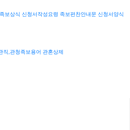
관혼상제
(클릭하면 자세히 볼 수 있습니다.)
족보상식
신청서작성요령
족보편찬안내문
신청서양식
회 칙
연 혁
게시판
관직,관청족보용어
관혼상제