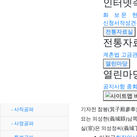
인터넷
풍천임씨 유래비 비상
- 남포현감공파
- 문숙공파
소개
화 보
문 
문간공파
신청서작성견
기타 자료
소 개
- 진사공파(금산)
- 사직공파
전통자료실
찾아오시는 길
- 사정공파
- 내금위공파
전통자
본문
- 통례공파
- 가의공파
계촌법
고금
소 개
- 판관공파
열린마당
- 참봉공파
- 목사공파
열린마
豐川任氏
15
世
기
- 죽애공파
- 남포현감공파
공지사항
종
- 승지공파
문간공파
豐川任氏
참봉공파 시조
(
- 녹문공파
기자전 참봉
(
箕子殿參奉
- 사직공파
사복시사공파
묘는 의성현
(
義城縣
)
남쪽
- 사정공파
- 판서공파
실
(
室
)
은 의성정씨
(
義城