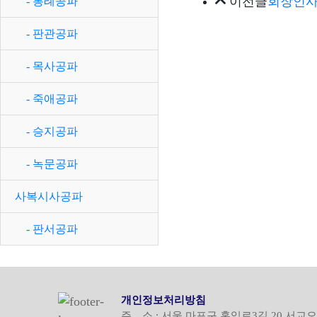
이전글
회장인
- 통례공파
- 판관공파
- 목사공파
- 죽애공파
- 승지공파
- 녹문공파
사복시사공파
- 판서공파
개인정보처리방침
주 소 : 서울 마포구 홍익로3길 20 서교오피