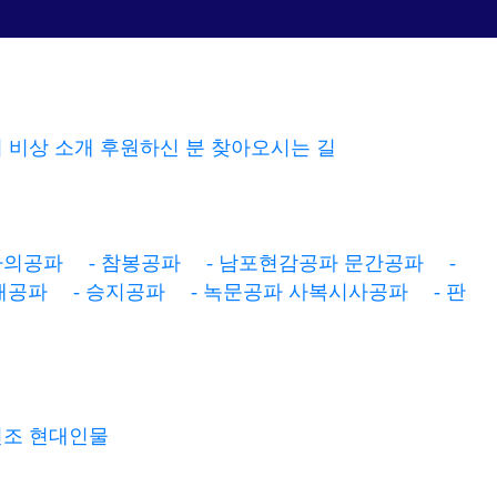
 비상 소개
후원하신 분
찾아오시는 길
전통자료실
열린마당
가의공파
- 참봉공파
- 남포현감공파
문간공파
-
계촌법
공지사항
애공파
- 승지공파
- 녹문공파
사복시사공파
- 판
고금관작대조표
종회소식
동서양연대대조표
일가동정
간지대조표
자유게시판
home > - 참봉공파
선조
현대인물
옛 지명해설
사진갤러리
옛관직,관청족보용어
업데이트 소식