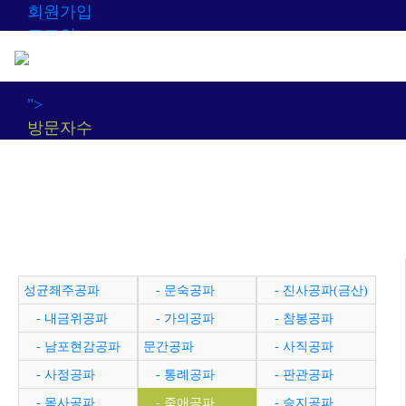
회원가입
로그인
오늘
0
어제
0
최대
0
전체
0
">
방문자수
성균좨주공파
- 문숙공파
- 진사공파(금산)
- 내금위공파
- 가의공파
- 참봉공파
- 남포현감공파
문간공파
- 사직공파
- 사정공파
- 통례공파
- 판관공파
- 목사공파
- 죽애공파
- 승지공파