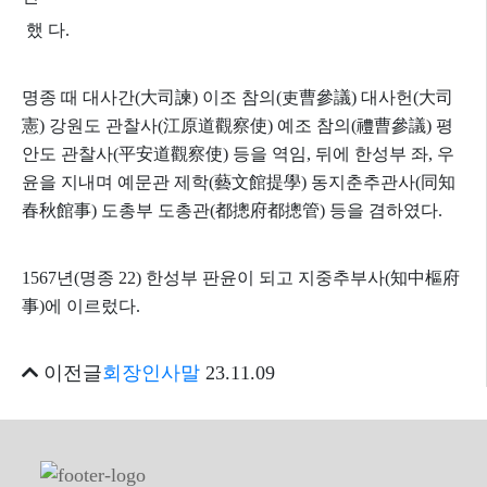
했 다
.
명종 때 대사간
(
大司諫
)
이조 참의
(
吏曹參議
)
대사헌
(
大司
憲
)
강원도 관찰사
(
江原道觀察使
)
예조 참의
(
禮曹參議
)
평
안도 관찰사
(
平安道觀察使
)
등을 역임
,
뒤에 한성부 좌,
우
윤을 지내며 예문관 제학
(
藝文館提學
)
동지춘추관사
(
同知
春秋館事
)
도총부 도총관
(
都摠府都摠管
)
등을 겸하였다
.
1567
년
(
명종
22)
한성부 판윤이 되고 지중추부사
(
知中樞府
事
)
에 이르렀다
.
이전글
회장인사말
23.11.09