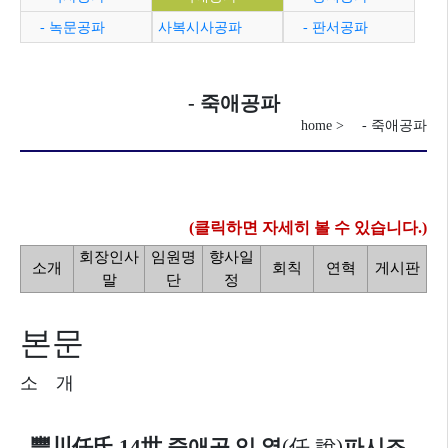
- 녹문공파
사복시사공파
- 판서공파
- 죽애공파
home > - 죽애공파
(클릭하면 자세히 볼 수 있습니다.)
회장인사
임원명
향사일
소개
회칙
연혁
게시판
말
단
정
본문
소 개
豐川任氏
14
世
죽애공 임 열
(
任 說
)
파시조