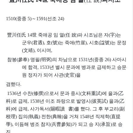
1510(
중종
5)
～
1591(
선조
24)
豐川任氏
14
世
죽애공 임 열
(
任 說
)
파 시조님은
자
(
字
)
는
군우
(
君遇
),
호
(
號
)
는 죽애
(
竹崖
),
시호
(
諡號
)
는 문정
(
文靖
), 이시며,
참봉
(
參奉
)
명필
(
明
弼
)
의 차남으로
1531
년
(
중종
26)
사마시
에 합격
, 1533
년 별시 문과에 병과로 급제하고 승
문
원 정자가 되어 사관
(
史官
)
을
겸했다
.
1536
년 수찬
(
修撰
)
으로서 문과 중시
(
文科重試
)
에 을과
(
乙
科
)
로 급제
, 1538
년 이조 좌랑으로 발영시
(
拔英試
)
을과
(
乙
科
)
에 급제
,
사가독서
(
賜暇讀 書
)
를 했다
.
그 후 부교리
(
副
校理
)
집의
(
執義
)
전한
(
典翰
)
을 거쳐
1548
년 직제학
(
直提
學
),
이듬해 병조 참지
(
兵曹參知
)
가 되고 승 지
(
承旨
)
로 승
진