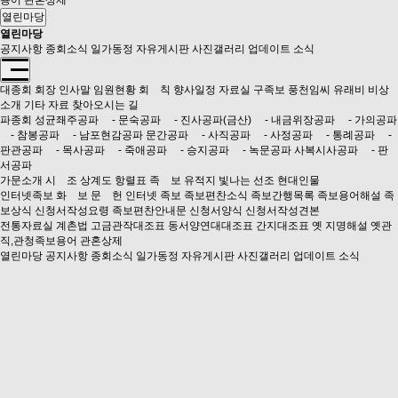
용어
관혼상제
열린마당
열린마당
공지사항
종회소식
일가동정
자유게시판
사진갤러리
업데이트 소식
대종회
회장 인사말
임원현황
회 칙
향사일정
자료실
구족보
풍천임씨 유래비 비상
소개
기타 자료
찾아오시는 길
파종회
성균좨주공파
- 문숙공파
- 진사공파(금산)
- 내금위장공파
- 가의공파
- 참봉공파
- 남포현감공파
문간공파
- 사직공파
- 사정공파
- 통례공파
-
판관공파
- 목사공파
- 죽애공파
- 승지공파
- 녹문공파
사복시사공파
- 판
서공파
가문소개
시 조
상계도
항렬표
족 보
유적지
빛나는 선조
현대인물
인터넷족보
화 보
문 헌
인터넷 족보
족보편찬소식
족보간행목록
족보용어해설
족
보상식
신청서작성요령
족보편찬안내문
신청서양식
신청서작성견본
전통자료실
계촌법
고금관작대조표
동서양연대대조표
간지대조표
옛 지명해설
옛관
직,관청족보용어
관혼상제
열린마당
공지사항
종회소식
일가동정
자유게시판
사진갤러리
업데이트 소식