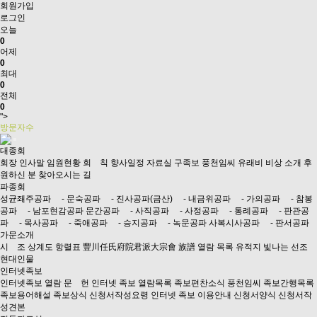
회원가입
로그인
오늘
0
어제
0
최대
0
전체
0
">
방문자수
대종회
회장 인사말
임원현황
회 칙
향사일정
자료실
구족보
풍천임씨 유래비 비상 소개
후
원하신 분
찾아오시는 길
파종회
성균좨주공파
- 문숙공파
- 진사공파(금산)
- 내금위공파
- 가의공파
- 참봉
공파
- 남포현감공파
문간공파
- 사직공파
- 사정공파
- 통례공파
- 판관공
파
- 목사공파
- 죽애공파
- 승지공파
- 녹문공파
사복시사공파
- 판서공파
가문소개
시 조
상계도
항렬표
豐川任氏府院君派大宗會 族譜 열람 목록
유적지
빛나는 선조
현대인물
인터넷족보
인터넷족보 열람
문 헌
인터넷 족보 열람목록
족보편찬소식
풍천임씨 족보간행목록
족보용어해설
족보상식
신청서작성요령
인터넷 족보 이용안내
신청서양식
신청서작
성견본