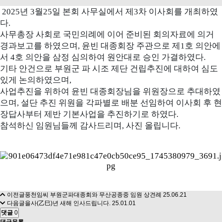
2025
년
3
월
25
일 본회 사무실에서 제
3
차 이사회를 개최하였
다
.
사무총장 사회로 국민의례에 이어 준비된 회의자료에 의거
경과보고를 하였으며
,
윤빈 대종회장 주관으로 제
1
호 의안에
서
4
호 의안을 삼정 심의하여 원안대로 승인 가결하였다
.
기타 안건으로 부원군 파 시조 제단 건립추진에 대하여 심도
있게 논의하였으며
,
사업추진을 위하여 윤빈 대종회장님을 위원장으로 추대하였
으며
,
설단 추진 위원을 각파별로 배분 선임하여 이사회 후 현
장답사부터 제반 기본사업을 추진하기로 하였다
.
참석하신 임원님들께 감사드리며
,
사진 올립니다
.
이전글
풍천임씨 부원군파대종회와 무산공종중 임원 상견례
25.06.21
다음글
을사(乙巳)년 새해 인사드립니다.
25.01.01
댓글
0