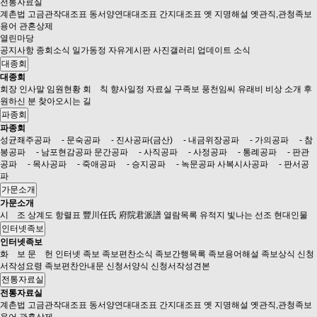
전통자료실
계촌법
고금관작대조표
동서양연대대조표
간지대조표
옛 지명해설
옛관직,관청족보
용어
관혼상제
열린마당
공지사항
종회소식
일가동정
자유게시판
사진갤러리
업데이트 소식
대종회
대종회
회장 인사말
임원현황
회 칙
향사일정
자료실
구족보
풍천임씨 유래비 비상 소개
후
원하신 분
찾아오시는 길
파종회
파종회
성균좨주공파
- 문숙공파
- 진사공파(금산)
- 내금위장공파
- 가의공파
- 참
봉공파
- 남포현감공파
문간공파
- 사직공파
- 사정공파
- 통례공파
- 판관
공파
- 목사공파
- 죽애공파
- 승지공파
- 녹문공파
사복시사공파
- 판서공
파
가문소개
가문소개
시 조
상계도
항렬표
豐川任氏 府院君派譜 열람목록
유적지
빛나는 선조
현대인물
인터넷족보
인터넷족보
화 보
문 헌
인터넷 족보
족보편찬소식
족보간행목록
족보용어해설
족보상식
신청
서작성요령
족보편찬안내문
신청서양식
신청서작성견본
전통자료실
전통자료실
계촌법
고금관작대조표
동서양연대대조표
간지대조표
옛 지명해설
옛관직,관청족보